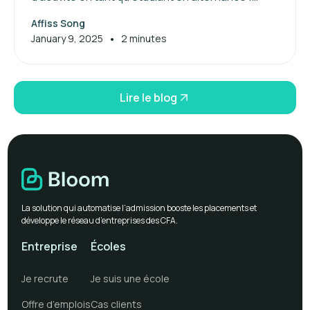
Maximisez vos aides financières dès maintenant.
Affiss Song
•
January 9, 2025
2 minutes
Lire le blog
La solution qui automatise l’admission booste les placements et
développe le réseau d’entreprises des CFA.
Entreprise
Écoles
Je recrute
Je suis une école
Offre d’emplois
Cas clients