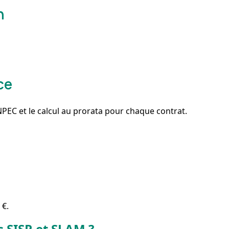
n
ce
PEC et le calcul au prorata pour chaque contrat.
 €.
s SISR et SLAM ?