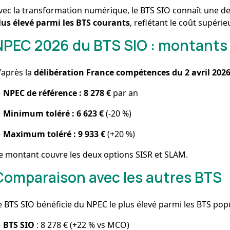
vec la transformation numérique, le BTS SIO connaît une d
lus élevé parmi les BTS courants
, reflétant le coût supéri
NPEC 2026 du BTS SIO : montants o
'après la
délibération France compétences du 2 avril 202
→
NPEC de référence : 8 278 €
par an
→
Minimum toléré : 6 623 €
(-20 %)
→
Maximum toléré : 9 933 €
(+20 %)
e montant couvre les deux options SISR et SLAM.
Comparaison avec les autres BTS
e BTS SIO bénéficie du NPEC le plus élevé parmi les BTS popu
→
BTS SIO
: 8 278 € (+22 % vs MCO)