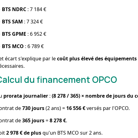
→
BTS NDRC
: 7 184 €
→
BTS SAM
: 7 324 €
→
BTS GPME
: 6 952 €
→
BTS MCO
: 6 789 €
et écart s'explique par le
coût plus élevé des équipements
écessaires.
Calcul du financement OPCO
u
prorata journalier
:
(8 278 / 365) × nombre de jours du 
ontrat de
730 jours
(2 ans) =
16 556 €
versés par l'OPCO.
ontrat de
365 jours
=
8 278 €
.
oit
2 978 € de plus
qu'un BTS MCO sur 2 ans.