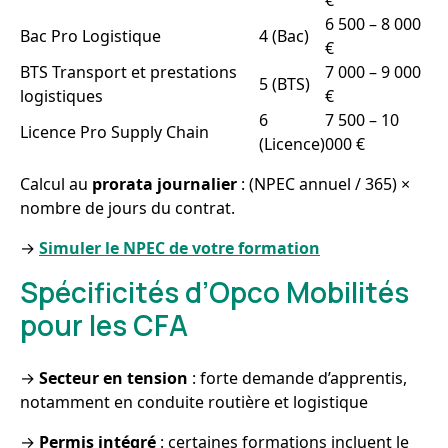
6 500 – 8 000
Bac Pro Logistique
4 (Bac)
€
BTS Transport et prestations
7 000 – 9 000
5 (BTS)
logistiques
€
6
7 500 – 10
Licence Pro Supply Chain
(Licence)
000 €
Calcul au
prorata journalier
: (NPEC annuel / 365) ×
nombre de jours du contrat.
→
Simuler le NPEC de votre formation
Spécificités d’Opco Mobilités
pour les CFA
→
Secteur en tension
: forte demande d’apprentis,
notamment en conduite routière et logistique
→
Permis intégré
: certaines formations incluent le