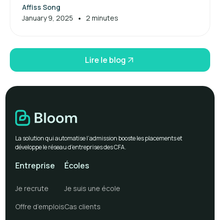
Affiss Song
•
January 9, 2025
2 minutes
Lire le blog
La solution qui automatise l’admission booste les placements et
développe le réseau d’entreprises des CFA.
Entreprise
Écoles
Je recrute
Je suis une école
Offre d’emplois
Cas clients