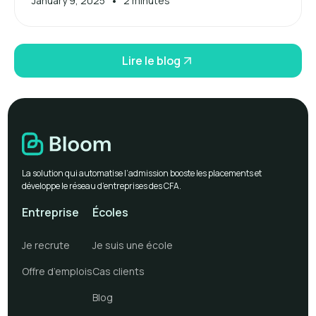
•
January 9, 2025
2 minutes
Lire le blog
La solution qui automatise l’admission booste les placements et
développe le réseau d’entreprises des CFA.
Entreprise
Écoles
Je recrute
Je suis une école
Offre d’emplois
Cas clients
Blog